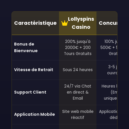
Lollyspins
Caractéristique
Concurren
Casino
200% jusqu'à
100% jusqu'à
Bonus de
2000€ + 200
500€ + 50 Tou
Bienvenue
Tours Gratuits
Gratuits
3-5 jours
Vitesse de Retrait
Sous 24 heures
ouvrables
24/7 via Chat
Heures limité
Support Client
en direct &
(Email
Email
uniquement
Site web mobile
Application nat
Application Mobile
réactif
dédiée