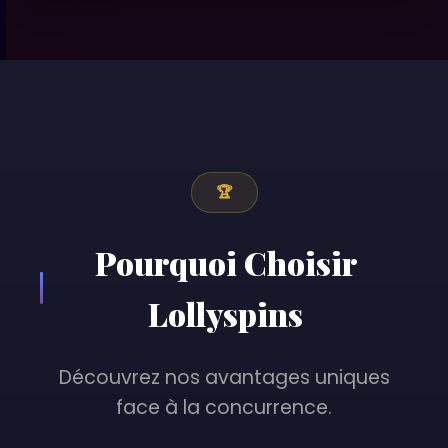
🏆
Pourquoi Choisir
Lollyspins
Découvrez nos avantages uniques
face à la concurrence.