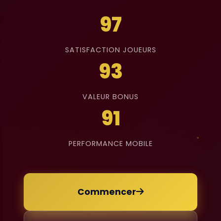
97
SATISFACTION JOUEURS
93
VALEUR BONUS
91
PERFORMANCE MOBILE
Commencer