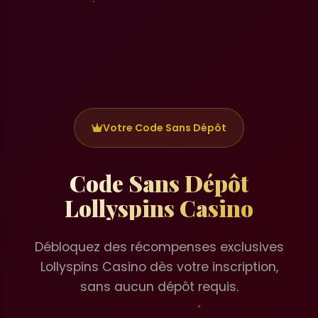
Votre Code Sans Dépôt
Code Sans Dépôt
Lollyspins Casino
Débloquez des récompenses exclusives
Lollyspins Casino dès votre inscription,
sans aucun dépôt requis.