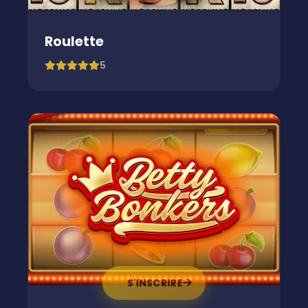
Roulette
5
S'INSCRIRE