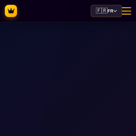
🇫🇷
FR