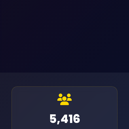
5,416