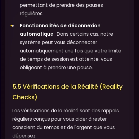
permettant de prendre des pauses
régulières.
Fonctionnalités de déconnexion
automatique
: Dans certains cas, notre
système peut vous déconnecter
automatiquement une fois que votre limite
de temps de session est atteinte, vous
obligeant à prendre une pause.
5.5 Vérifications de la Réalité (Reality
Checks)
Les vérifications de la réalité sont des rappels
réguliers conçus pour vous aider à rester
conscient du temps et de l'argent que vous
dépensez.