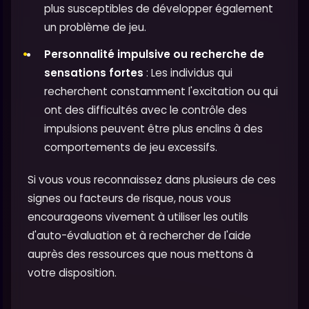
plus susceptibles de développer également
un problème de jeu.
Personnalité impulsive ou recherche de
sensations fortes
: Les individus qui
recherchent constamment l'excitation ou qui
ont des difficultés avec le contrôle des
impulsions peuvent être plus enclins à des
comportements de jeu excessifs.
Si vous vous reconnaissez dans plusieurs de ces
signes ou facteurs de risque, nous vous
encourageons vivement à utiliser les outils
d'auto-évaluation et à rechercher de l'aide
auprès des ressources que nous mettons à
votre disposition.