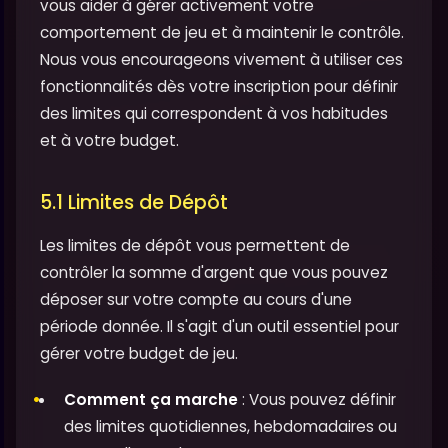
vous aider à gérer activement votre
comportement de jeu et à maintenir le contrôle.
Nous vous encourageons vivement à utiliser ces
fonctionnalités dès votre inscription pour définir
des limites qui correspondent à vos habitudes
et à votre budget.
5.1 Limites de Dépôt
Les limites de dépôt vous permettent de
contrôler la somme d'argent que vous pouvez
déposer sur votre compte au cours d'une
période donnée. Il s'agit d'un outil essentiel pour
gérer votre budget de jeu.
Comment ça marche
: Vous pouvez définir
des limites quotidiennes, hebdomadaires ou