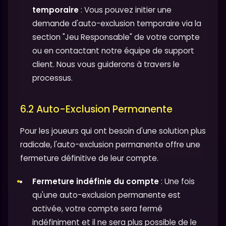
temporaire
: Vous pouvez initier une
demande d'auto-exclusion temporaire via la
section "Jeu Responsable" de votre compte
ou en contactant notre équipe de support
client. Nous vous guiderons à travers le
processus.
6.2 Auto-Exclusion Permanente
Pour les joueurs qui ont besoin d'une solution plus
radicale, l'auto-exclusion permanente offre une
fermeture définitive de leur compte.
Fermeture indéfinie du compte
: Une fois
qu'une auto-exclusion permanente est
activée, votre compte sera fermé
indéfiniment et il ne sera plus possible de le