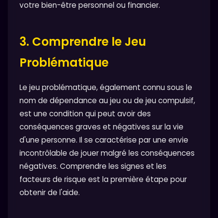
votre bien-être personnel ou financier.
3. Comprendre le Jeu
Problématique
Le jeu problématique, également connu sous le
nom de dépendance au jeu ou de jeu compulsif,
est une condition qui peut avoir des
conséquences graves et négatives sur la vie
d'une personne. Il se caractérise par une envie
incontrôlable de jouer malgré les conséquences
négatives. Comprendre les signes et les
facteurs de risque est la première étape pour
obtenir de l'aide.