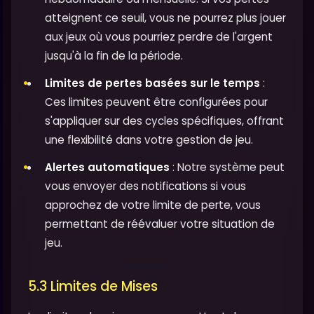
atteignent ce seuil, vous ne pourrez plus jouer
aux jeux où vous pourriez perdre de l'argent
jusqu'à la fin de la période.
Limites de pertes basées sur le temps
:
Ces limites peuvent être configurées pour
s'appliquer sur des cycles spécifiques, offrant
une flexibilité dans votre gestion de jeu.
Alertes automatiques
: Notre système peut
vous envoyer des notifications si vous
approchez de votre limite de perte, vous
permettant de réévaluer votre situation de
jeu.
5.3 Limites de Mises