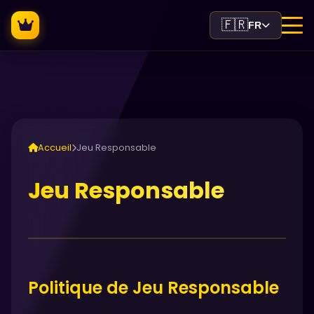
🇫🇷
FR
Accueil
Jeu Responsable
Jeu Responsable
Politique de Jeu Responsable