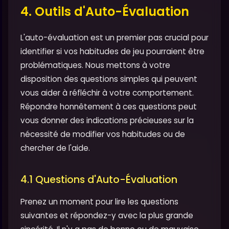
4. Outils d'Auto-Évaluation
L'auto-évaluation est un premier pas crucial pour
identifier si vos habitudes de jeu pourraient être
problématiques. Nous mettons à votre
disposition des questions simples qui peuvent
vous aider à réfléchir à votre comportement.
Répondre honnêtement à ces questions peut
vous donner des indications précieuses sur la
nécessité de modifier vos habitudes ou de
chercher de l'aide.
4.1 Questions d'Auto-Évaluation
Prenez un moment pour lire les questions
suivantes et répondez-y avec la plus grande