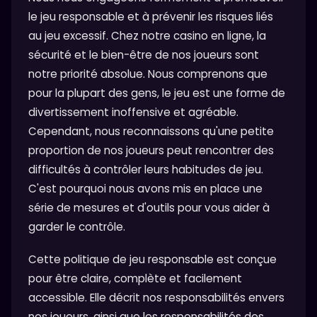
le jeu responsable et à prévenir les risques liés
au jeu excessif. Chez notre casino en ligne, la
sécurité et le bien-être de nos joueurs sont
notre priorité absolue. Nous comprenons que
pour la plupart des gens, le jeu est une forme de
divertissement inoffensive et agréable.
Cependant, nous reconnaissons qu'une petite
proportion de nos joueurs peut rencontrer des
difficultés à contrôler leurs habitudes de jeu.
C'est pourquoi nous avons mis en place une
série de mesures et d'outils pour vous aider à
garder le contrôle.
Cette politique de jeu responsable est conçue
pour être claire, complète et facilement
accessible. Elle décrit nos responsabilités envers
nos joueurs, ainsi que les responsabilités des