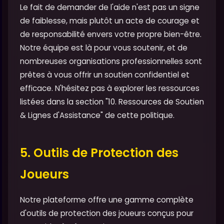
Le fait de demander de l'aide n'est pas un signe
de faiblesse, mais plutôt un acte de courage et
de responsabilité envers votre propre bien-être.
Notre équipe est là pour vous soutenir, et de
nombreuses organisations professionnelles sont
prêtes à vous offrir un soutien confidentiel et
efficace. N'hésitez pas à explorer les ressources
listées dans la section "10. Ressources de Soutien
& Lignes d'Assistance" de cette politique.
5. Outils de Protection des
Joueurs
Notre plateforme offre une gamme complète
d'outils de protection des joueurs conçus pour