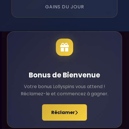
GAINS DU JOUR
Bonus de Bienvenue
Votre bonus Lollyspins vous attend !
Réclamez-le et commencez à gagner.
Réclamer