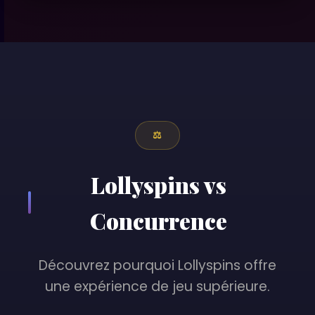
⚖️
Lollyspins vs
Concurrence
Découvrez pourquoi Lollyspins offre
une expérience de jeu supérieure.