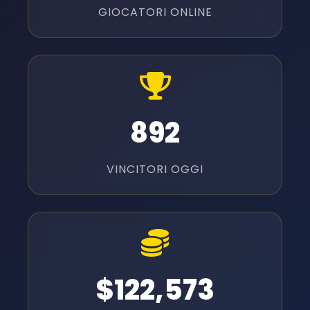
GIOCATORI ONLINE
892
VINCITORI OGGI
$124,567