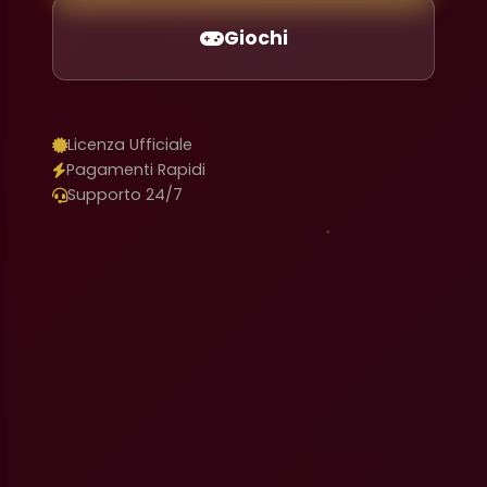
Giochi
Licenza Ufficiale
Pagamenti Rapidi
Supporto 24/7