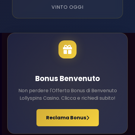
VINTO OGGI
Bonus Benvenuto
Non perdere l'Offerta Bonus di Benvenuto
Lollyspins Casino. Clicca e richiedi subito!
Reclama Bonus