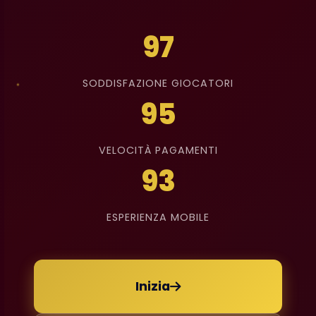
97
SODDISFAZIONE GIOCATORI
95
VELOCITÀ PAGAMENTI
93
ESPERIENZA MOBILE
Inizia