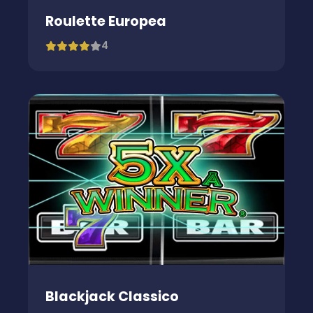
Roulette Europea
4
Blackjack Classico