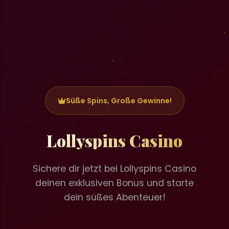
Süße Spins, Große Gewinne!
Lollyspins Casino
Sichere dir jetzt bei Lollyspins Casino
deinen exklusiven Bonus und starte
dein süßes Abenteuer!