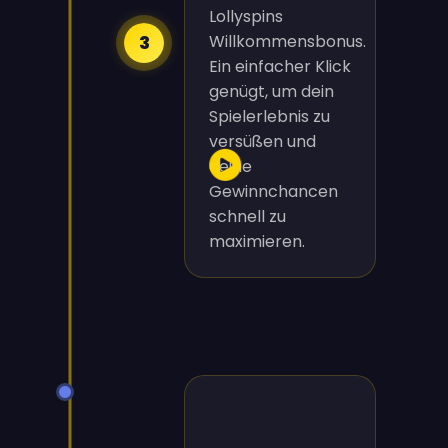
Lollyspins
Willkommensbonus.
3
Ein einfacher Klick
genügt, um dein
Spielerlebnis zu
versüßen und
deine
Gewinnchancen
schnell zu
maximieren.