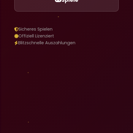
Spiele
Sicheres Spielen
Offiziell Lizenziert
Blitzschnelle Auszahlungen