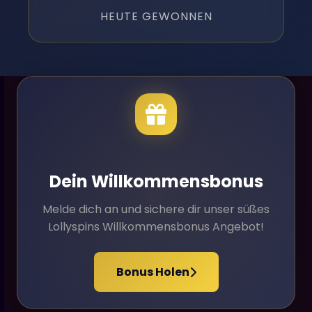
HEUTE GEWONNEN
Dein Willkommensbonus
Melde dich an und sichere dir unser süßes
Lollyspins Willkommensbonus Angebot!
Bonus Holen