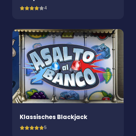
4
Klassisches Blackjack
5