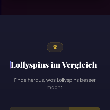
🏆
Lollyspins im Vergleich
Finde heraus, was Lollyspins besser
macht.