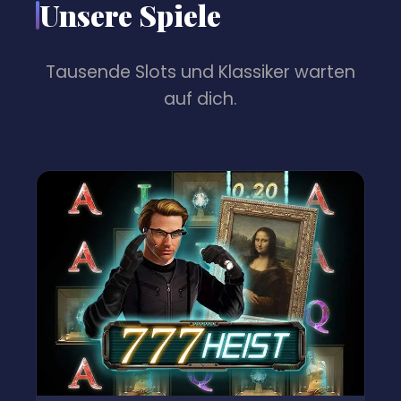
Unsere Spiele
Tausende Slots und Klassiker warten
auf dich.