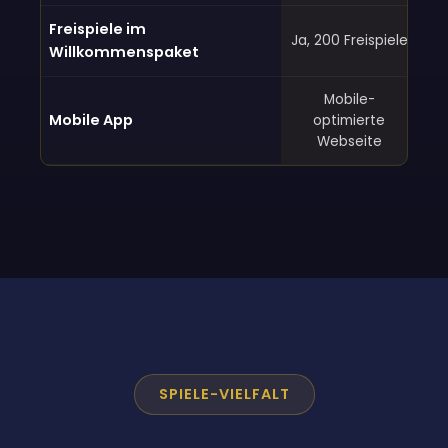
Freispiele im
Ja, 200 Freispiele
Willkommenspaket
Mobile-
De
Mobile App
optimierte
Webseite
ve
SPIELE-VIELFALT